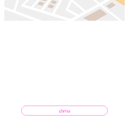
นำทาง